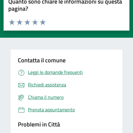
Quanto sono chiare le informazioni su questa
pagina?
Valuta da 1 a 5 stelle la pagina
Domanda
Valuta 1 stelle su 5
Valuta 2 stelle su 5
Valuta 3 stelle su 5
Valuta 4 stelle su 5
Valuta 5 stelle su 5
Contatta il comune
Leggi le domande frequenti
Richiedi assistenza
Chiama il numero
Prenota appuntamento
Problemi in Città