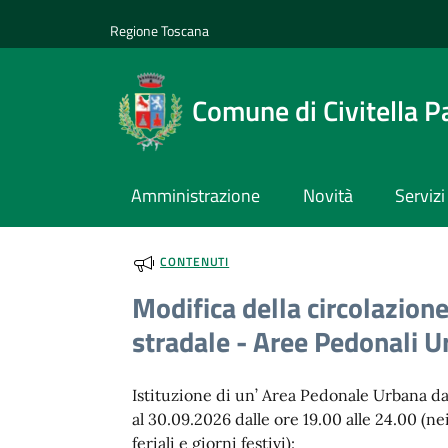
Vai al contenuto
accedi al menu
footer.enter
Regione Toscana
Comune di Civitella P
Amministrazione
Novità
Servizi
CONTENUTI
Modifica della circolazion
stradale - Aree Pedonali 
Istituzione di un’ Area Pedonale Urbana da
al 30.09.2026 dalle ore 19.00 alle 24.00 (ne
feriali e giorni festivi):