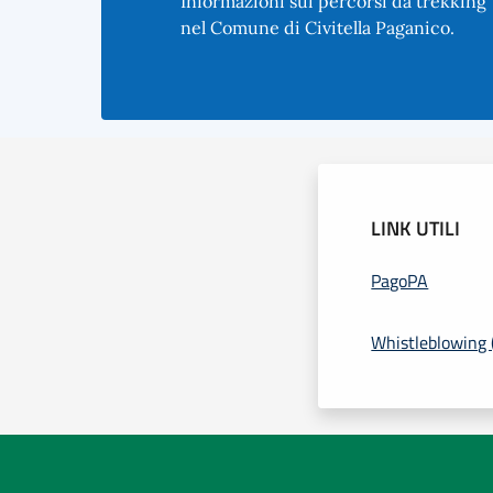
Informazioni sui percorsi da trekking
nel Comune di Civitella Paganico.
LINK UTILI
PagoPA
Whistleblowing (