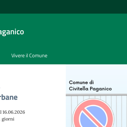
aganico
Vivere il Comune
e
Urbane
l 16.06.2026
i giorni