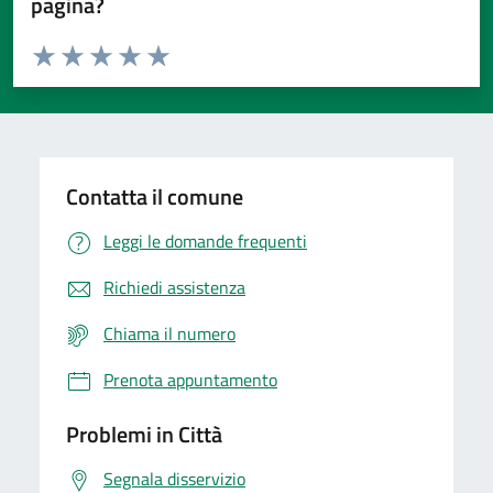
pagina?
Valuta da 1 a 5 stelle la pagina
Domanda
Valuta 1 stelle su 5
Valuta 2 stelle su 5
Valuta 3 stelle su 5
Valuta 4 stelle su 5
Valuta 5 stelle su 5
Contatta il comune
Leggi le domande frequenti
Richiedi assistenza
Chiama il numero
Prenota appuntamento
Problemi in Città
Segnala disservizio