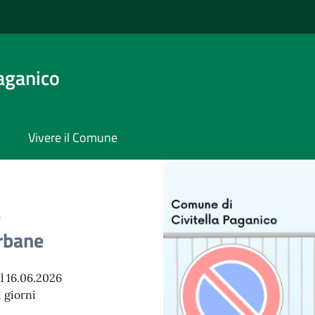
aganico
Vivere il Comune
e
Urbane
l 16.06.2026
i giorni