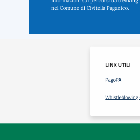
Informazioni sui percorsi da trekking
nel Comune di Civitella Paganico.
LINK UTILI
PagoPA
Whistleblowing (