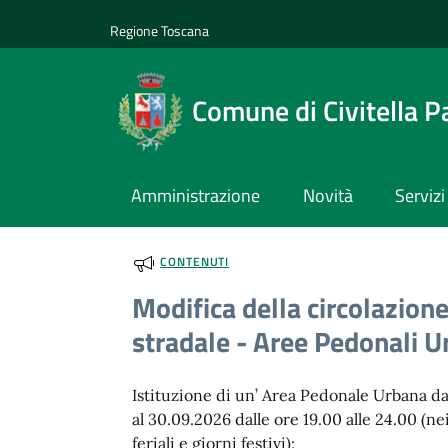
Vai al contenuto
accedi al menu
footer.enter
Regione Toscana
Comune di Civitella P
Amministrazione
Novità
Servizi
CONTENUTI
Modifica della circolazion
stradale - Aree Pedonali 
Istituzione di un’ Area Pedonale Urbana da
al 30.09.2026 dalle ore 19.00 alle 24.00 (ne
feriali e giorni festivi):