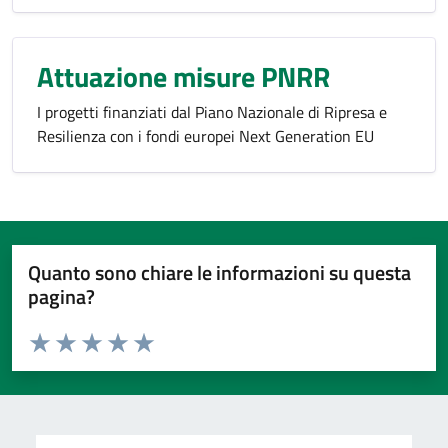
Attuazione misure PNRR
I progetti finanziati dal Piano Nazionale di Ripresa e
Resilienza con i fondi europei Next Generation EU
Quanto sono chiare le informazioni su questa
pagina?
Valuta da 1 a 5 stelle la pagina
Domanda
Valuta 1 stelle su 5
Valuta 2 stelle su 5
Valuta 3 stelle su 5
Valuta 4 stelle su 5
Valuta 5 stelle su 5