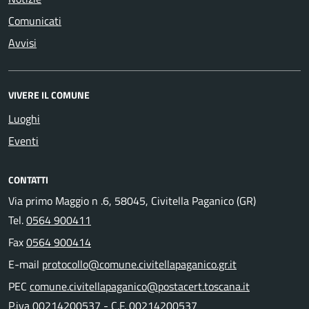
Comunicati
Avvisi
VIVERE IL COMUNE
Luoghi
Eventi
CONTATTI
Via primo Maggio n .6, 58045, Civitella Paganico (GR)
Tel.
0564 900411
Fax
0564 900414
E-mail
protocollo@comune.civitellapaganico.gr.it
PEC
comune.civitellapaganico@postacert.toscana.it
P.iva 00214200537 - C.F. 00214200537