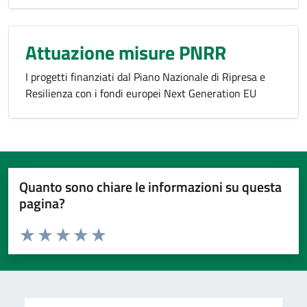
Attuazione misure PNRR
I progetti finanziati dal Piano Nazionale di Ripresa e
Resilienza con i fondi europei Next Generation EU
Quanto sono chiare le informazioni su questa
pagina?
Valuta da 1 a 5 stelle la pagina
Domanda
Valuta 1 stelle su 5
Valuta 2 stelle su 5
Valuta 3 stelle su 5
Valuta 4 stelle su 5
Valuta 5 stelle su 5