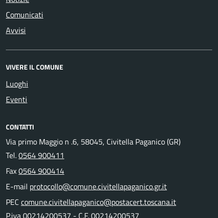
Comunicati
Avvisi
VIVERE IL COMUNE
Luoghi
Eventi
CONTATTI
Via primo Maggio n .6, 58045, Civitella Paganico (GR)
Tel.
0564 900411
Fax
0564 900414
E-mail
protocollo@comune.civitellapaganico.gr.it
PEC
comune.civitellapaganico@postacert.toscana.it
P.iva 00214200537 - C.F. 00214200537