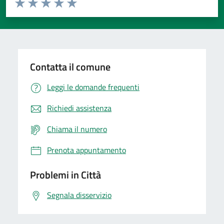
Domanda
Valuta 1 stelle su 5
Valuta 2 stelle su 5
Valuta 3 stelle su 5
Valuta 4 stelle su 5
Valuta 5 stelle su 5
Contatta il comune
Leggi le domande frequenti
Richiedi assistenza
Chiama il numero
Prenota appuntamento
Problemi in Città
Segnala disservizio