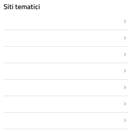
Siti tematici
Sistema Pubblico di Identità Digitale
Piano Triennale per l'informatica nella PA
Developers Italia
Designers Italia
Task Force Intelligenza Artificiale
Codice dell'Amministrazione Digitale
Avanzamento Trasformazione Digitale