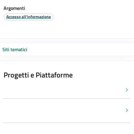
Argomenti
Accesso all'informazione
Siti tematici
Progetti e Piattaforme
SPID - Sistema Pubblico di Identità Digitale
PagoPA - Pagamenti elettronici alla PA - Informazioni
generali