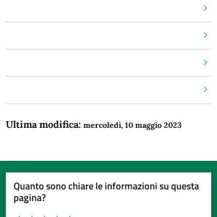
I dati aperti della PA
Repertorio nazionale dati territoriali
Indice delle Pubbliche Amministrazioni
Fascicolo Sanitario Elettronico
Ultima modifica:
mercoledì, 10 maggio 2023
Quanto sono chiare le informazioni su questa
pagina?
Valuta da 1 a 5 stelle la pagina