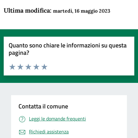
Ultima modifica:
martedì, 16 maggio 2023
Quanto sono chiare le informazioni su questa
pagina?
Valuta da 1 a 5 stelle la pagina
Domanda
Valuta 1 stelle su 5
Valuta 2 stelle su 5
Valuta 3 stelle su 5
Valuta 4 stelle su 5
Valuta 5 stelle su 5
Contatta il comune
Leggi le domande frequenti
Richiedi assistenza