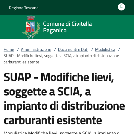
Vai al contenuto
accedi al menu
footer.enter
Regione Toscana
Comune di Civitella
Paganico
Home
/
Amministrazione
/
Documenti e Dati
/
Modulistica
/
SUAP - Modifiche lievi, soggette a SCIA, a impianto di distribuzione
carburanti esistente
SUAP - Modifiche lievi,
soggette a SCIA, a
impianto di distribuzione
carburanti esistente
Modulistica Modifiche lievi, soggette a SCIA, a impianto di