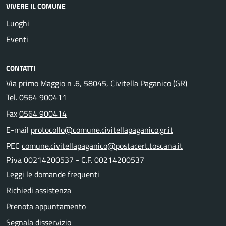
VIVERE IL COMUNE
Luoghi
Eventi
CONTATTI
Via primo Maggio n .6, 58045, Civitella Paganico (GR)
Tel.
0564 900411
Fax
0564 900414
E-mail
protocollo@comune.civitellapaganico.gr.it
PEC
comune.civitellapaganico@postacert.toscana.it
P.iva 00214200537 - C.F. 00214200537
Leggi le domande frequenti
Richiedi assistenza
Prenota appuntamento
Segnala disservizio