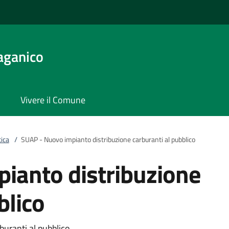
aganico
Vivere il Comune
ica
/
SUAP - Nuovo impianto distribuzione carburanti al pubblico
ianto distribuzione
blico
uranti al pubblico.