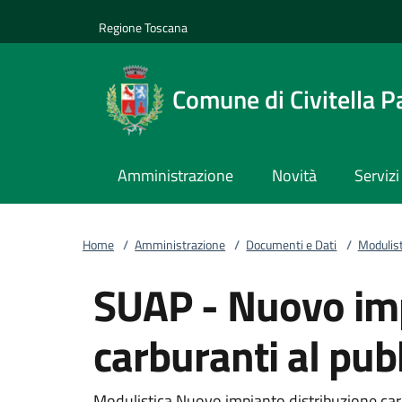
Vai al contenuto
accedi al menu
footer.enter
Regione Toscana
Comune di Civitella P
Amministrazione
Novità
Servizi
Home
/
Amministrazione
/
Documenti e Dati
/
Modulist
SUAP - Nuovo imp
carburanti al pub
Modulistica Nuovo impianto distribuzione carb