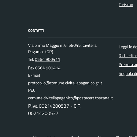
Turismo
CONTATTI
Via primo Maggio n .6, 58045, Civitella
Leggi le 
Paganico (GR)
Richiedi a
Tel.
0564 900411
Prenota 
Fax
0564 900414
Segnala di
E-mail
protocollo@comune.civitellapaganico.gr.it
PEC
comune.civitellapaganico@postacert.toscana.it
P.iva 00214200537 - C.F.
00214200537