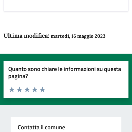
Ultima modifica:
martedì, 16 maggio 2023
Quanto sono chiare le informazioni su questa
pagina?
Valuta da 1 a 5 stelle la pagina
Domanda
Valuta 1 stelle su 5
Valuta 2 stelle su 5
Valuta 3 stelle su 5
Valuta 4 stelle su 5
Valuta 5 stelle su 5
Contatta il comune