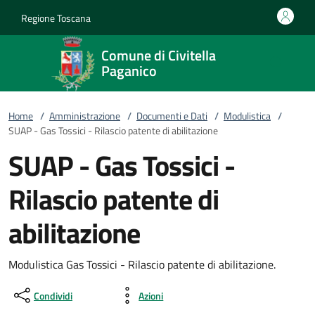
Vai al contenuto
accedi al menu
footer.enter
Regione Toscana
Comune di Civitella
Paganico
Home
/
Amministrazione
/
Documenti e Dati
/
Modulistica
/
SUAP - Gas Tossici - Rilascio patente di abilitazione
SUAP - Gas Tossici -
Rilascio patente di
abilitazione
Modulistica Gas Tossici - Rilascio patente di abilitazione.
Condividi
Azioni