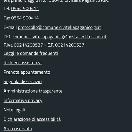
Via primo Maggio n .6, 58045, Civitella Paganico (GR)
Tel.
0564 900411
Fax
0564 900414
E-mail
protocollo@comune.civitellapaganico.gr.it
PEC
comune.civitellapaganico@postacert.toscana.it
P.iva 00214200537 - C.F. 00214200537
Leggi le domande frequenti
Richiedi assistenza
Prenota appuntamento
Segnala disservizio
Amministrazione trasparente
Informativa privacy
Note legali
Dichiarazione di accessibilità
Area riservata