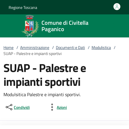
Vai al contenuto
accedi al menu
footer.enter
Regione Toscana
Comune di Civitella
Paganico
Home
/
Amministrazione
/
Documenti e Dati
/
Modulistica
/
SUAP - Palestre e impianti sportivi
SUAP - Palestre e
impianti sportivi
Modulsitica Palestre e impianti sportivi.
Condividi
Azioni