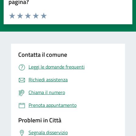
pagina?
Valuta da 1 a 5 stelle la pagina
Domanda
Valuta 1 stelle su 5
Valuta 2 stelle su 5
Valuta 3 stelle su 5
Valuta 4 stelle su 5
Valuta 5 stelle su 5
Contatta il comune
Leggi le domande frequenti
Richiedi assistenza
Chiama il numero
Prenota appuntamento
Problemi in Città
Segnala disservizio