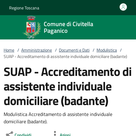
Vai al contenuto
accedi al menu
footer.enter
Regione Toscana
Comune di Civitella
Paganico
Home
/
Amministrazione
/
Documenti e Dati
/
Modulistica
/
SUAP - Accreditamento di assistente individuale domiciliare (badante)
SUAP - Accreditamento di
assistente individuale
domiciliare (badante)
Modulistica Accreditamento di assistente individuale
domiciliare (badante).
Condividi
Azioni