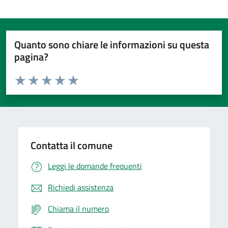
Quanto sono chiare le informazioni su questa
pagina?
Valuta da 1 a 5 stelle la pagina
Domanda
Valuta 1 stelle su 5
Valuta 2 stelle su 5
Valuta 3 stelle su 5
Valuta 4 stelle su 5
Valuta 5 stelle su 5
Contatta il comune
Leggi le domande frequenti
Richiedi assistenza
Chiama il numero