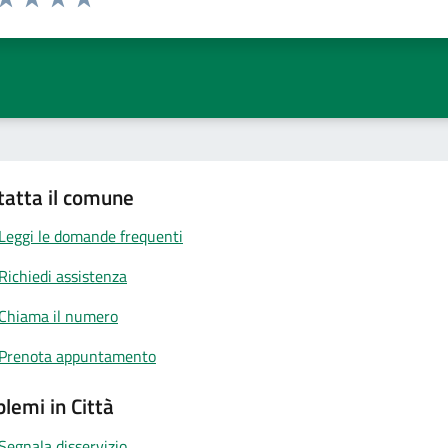
ta 1 stelle su 5
Valuta 2 stelle su 5
Valuta 3 stelle su 5
Valuta 4 stelle su 5
Valuta 5 stelle su 5
tatta il comune
Leggi le domande frequenti
Richiedi assistenza
Chiama il numero
Prenota appuntamento
lemi in Città
Segnala disservizio