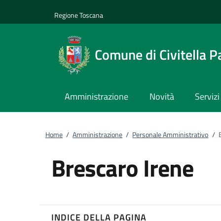
Vai al contenuto
accedi al menu
footer.enter
Regione Toscana
Comune di Civitella P
Amministrazione
Novità
Servizi
Home
/
Amministrazione
/
Personale Amministrativo
/
Brescaro Irene
INDICE DELLA PAGINA