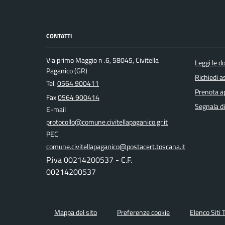
CONTATTI
Via primo Maggio n .6, 58045, Civitella
Leggi le 
Paganico (GR)
Richiedi a
Tel.
0564 900411
Prenota 
Fax
0564 900414
Segnala di
E-mail
protocollo@comune.civitellapaganico.gr.it
PEC
comune.civitellapaganico@postacert.toscana.it
P.iva 00214200537 - C.F.
00214200537
Mappa del sito
Preferenze cookie
Elenco Siti 