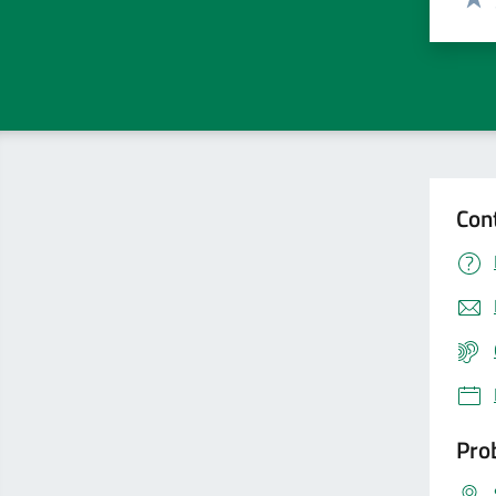
Valu
Con
Prob