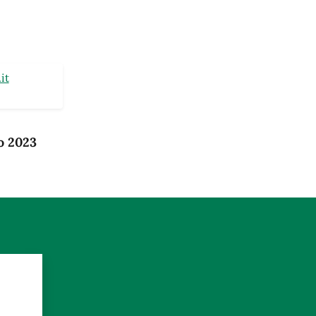
it
o 2023
?