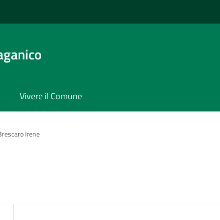
aganico
Vivere il Comune
Brescaro Irene