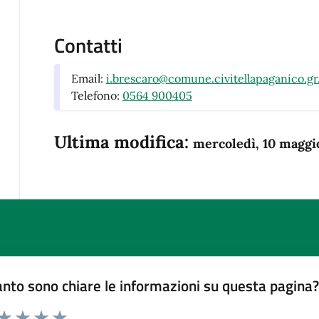
Contatti
Email:
i.brescaro@comune.civitellapaganico.gr.
Telefono:
0564 900405
Ultima modifica:
mercoledì, 10 maggi
nto sono chiare le informazioni su questa pagina
 da 1 a 5 stelle la pagina
anda