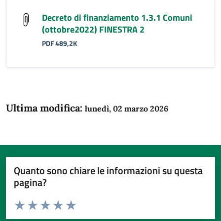
Decreto di finanziamento 1.3.1 Comuni
(ottobre2022) FINESTRA 2
PDF 489,2K
Ultima modifica:
lunedì, 02 marzo 2026
Quanto sono chiare le informazioni su questa
pagina?
Valuta da 1 a 5 stelle la pagina
Domanda
Valuta 1 stelle su 5
Valuta 2 stelle su 5
Valuta 3 stelle su 5
Valuta 4 stelle su 5
Valuta 5 stelle su 5