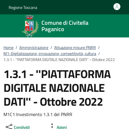
Vai al contenuto
accedi al menu
footer.enter
Regione Toscana
Comune di Civitella
Paganico
Home
/
Amministrazione
/
Attuazione misure PNRR
/
M1-Digitalizzazione, innovazione, competitività, cultura
/
1.3.1 - ''PIATTAFORMA DIGITALE NAZIONALE DATI'' - Ottobre 2022
1.3.1 - ''PIATTAFORMA
DIGITALE NAZIONALE
DATI'' - Ottobre 2022
M1C1 Investimento 1.3.1 del PNRR
Condividi
Azioni