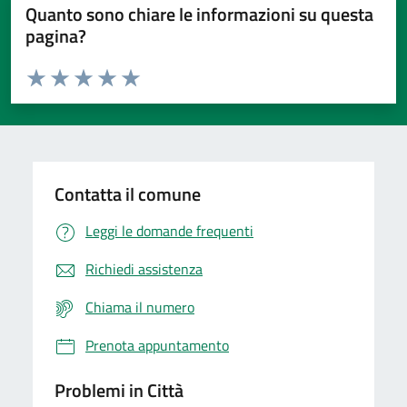
Quanto sono chiare le informazioni su questa
pagina?
Valuta da 1 a 5 stelle la pagina
Domanda
Valuta 1 stelle su 5
Valuta 2 stelle su 5
Valuta 3 stelle su 5
Valuta 4 stelle su 5
Valuta 5 stelle su 5
Contatta il comune
Leggi le domande frequenti
Richiedi assistenza
Chiama il numero
Prenota appuntamento
Problemi in Città