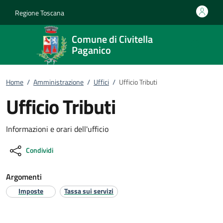
Vai al contenuto
accedi al menu
footer.enter
Regione Toscana
Comune di Civitella
Paganico
Home
/
Amministrazione
/
Uffici
/
Ufficio Tributi
Ufficio Tributi
Informazioni e orari dell'ufficio
Condividi
Argomenti
Imposte
Tassa sui servizi