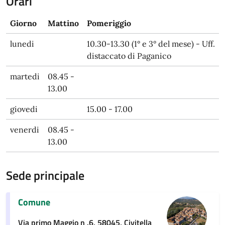
Orari
Giorno
Mattino
Pomeriggio
lunedi
10.30-13.30 (1° e 3° del mese) - Uff.
distaccato di Paganico
martedi
08.45 -
13.00
giovedi
15.00 - 17.00
venerdi
08.45 -
13.00
Sede principale
Comune
Via primo Maggio n .6, 58045, Civitella