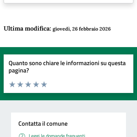
Ultima modifica:
giovedì, 26 febbraio 2026
Quanto sono chiare le informazioni su questa
pagina?
Valuta da 1 a 5 stelle la pagina
Domanda
Valuta 1 stelle su 5
Valuta 2 stelle su 5
Valuta 3 stelle su 5
Valuta 4 stelle su 5
Valuta 5 stelle su 5
Contatta il comune
Leggi le domande frequenti