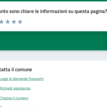
nto sono chiare le informazioni su questa pagina
 da 1 a 5 stelle la pagina
anda
ta 1 stelle su 5
Valuta 2 stelle su 5
Valuta 3 stelle su 5
Valuta 4 stelle su 5
Valuta 5 stelle su 5
tatta il comune
Leggi le domande frequenti
Richiedi assistenza
Chiama il numero