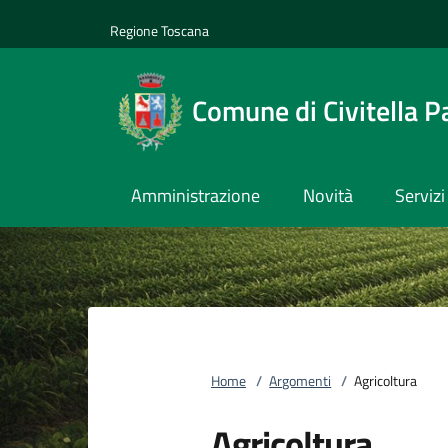
Vai al contenuto
accedi al menu
footer.enter
Regione Toscana
Comune di Civitella P
Amministrazione
Novità
Servizi
Home
/
Argomenti
/
Agricoltura
Agricoltura