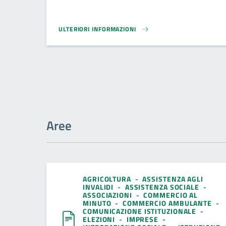
ULTERIORI INFORMAZIONI
MODULISTICA UFF. URBANISTICA EDILIZIA E AMBIENTE
Aree
AGRICOLTURA
-
ASSISTENZA AGLI
INVALIDI
-
ASSISTENZA SOCIALE
-
ASSOCIAZIONI
-
COMMERCIO AL
MINUTO
-
COMMERCIO AMBULANTE
-
COMUNICAZIONE ISTITUZIONALE
-
ELEZIONI
-
IMPRESE
-