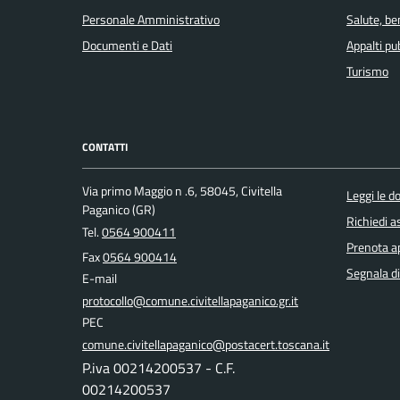
Personale Amministrativo
Salute, b
Documenti e Dati
Appalti pub
Turismo
CONTATTI
Via primo Maggio n .6, 58045, Civitella
Leggi le 
Paganico (GR)
Richiedi a
Tel.
0564 900411
Prenota 
Fax
0564 900414
Segnala di
E-mail
protocollo@comune.civitellapaganico.gr.it
PEC
comune.civitellapaganico@postacert.toscana.it
P.iva 00214200537 - C.F.
00214200537