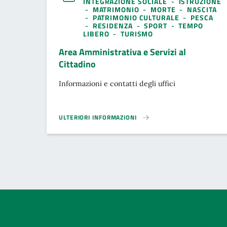
INTEGRAZIONE SOCIALE
-
ISTRUZIONE
-
MATRIMONIO
-
MORTE
-
NASCITA
-
PATRIMONIO CULTURALE
-
PESCA
-
RESIDENZA
-
SPORT
-
TEMPO
LIBERO
-
TURISMO
Area Amministrativa e Servizi al
Cittadino
Informazioni e contatti degli uffici
ULTERIORI INFORMAZIONI
AREA AMMINISTRATIVA E SERVIZI AL CITTADINO}