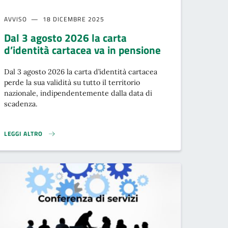
AVVISO
18 DICEMBRE 2025
Dal 3 agosto 2026 la carta
d’identità cartacea va in pensione
Dal 3 agosto 2026 la carta d’identità cartacea
perde la sua validità su tutto il territorio
nazionale, indipendentemente dalla data di
scadenza.
LEGGI ALTRO
STERO.}
DAL 3 AGOSTO 2026 LA CARTA D’IDENTITÀ CARTACEA VA IN PENSIONE}