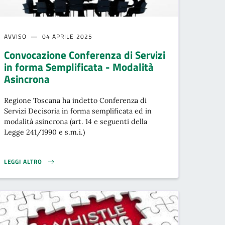
AVVISO
04 APRILE 2025
Convocazione Conferenza di Servizi
in forma Semplificata - Modalità
Asincrona
Regione Toscana ha indetto Conferenza di
Servizi Decisoria in forma semplificata ed in
modalità asincrona (art. 14 e seguenti della
Legge 241/1990 e s.m.i.)
LEGGI ALTRO
025}
CONVOCAZIONE CONFERENZA DI SERVIZI IN FORMA SEMPLIFICATA - MOD