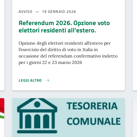
AVVISO
19 GENNAIO 2026
Referendum 2026. Opzione voto
elettori residenti all'estero.
Opzione degli elettori residenti all’estero per
l’esercizio del diritto di voto in Italia in
occasione del referendum confermativo indetto
per i giorni 22 e 23 marzo 2026
LEGGI ALTRO
6}
REFERENDUM 2026. OPZIONE VOTO ELETTORI RESIDENTI ALL'E