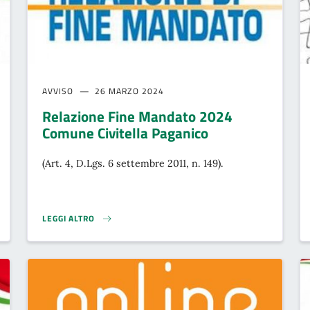
AVVISO
26 MARZO 2024
Relazione Fine Mandato 2024
Comune Civitella Paganico
(Art. 4, D.Lgs. 6 settembre 2011, n. 149).
LEGGI ALTRO
024}
RELAZIONE FINE MANDATO 2024 COMUNE CIVITELLA PAGANICO