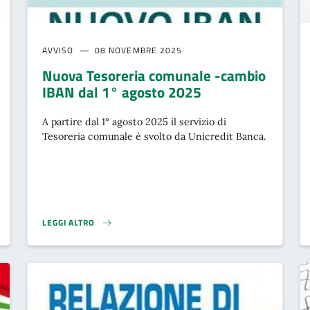
AVVISO
08 NOVEMBRE 2025
Nuova Tesoreria comunale -cambio
IBAN dal 1° agosto 2025
A partire dal 1° agosto 2025 il servizio di
Tesoreria comunale è svolto da Unicredit Banca.
LEGGI ALTRO
025}
NUOVA TESORERIA COMUNALE -CAMBIO IBAN DAL 1° AGOSTO 2