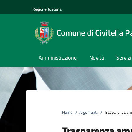
Vai al contenuto
accedi al menu
footer.enter
Regione Toscana
Comune di Civitella P
Amministrazione
Novità
Servizi
Home
/
Argomenti
/
Trasparenza am
Trasparenza amm