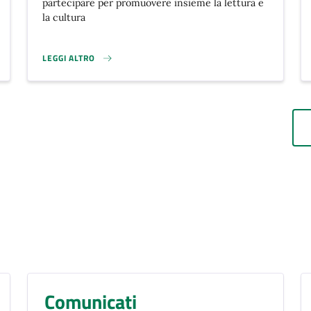
partecipare per promuovere insieme la lettura e
la cultura
LEGGI ALTRO
AVVISO PUBBLICO PER LA MANIFESTAZIONE DI INTERESSE: AD
Comunicati