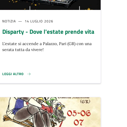
NOTIZIA
14 LUGLIO 2026
Disparty - Dove l'estate prende vita
L'estate si accende a Palazzo, Pari (GR) con una
serata tutta da vivere!
LEGGI ALTRO
DISPARTY - DOVE L'ESTATE PRENDE VITA}