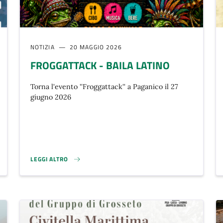
NOTIZIA
20 MAGGIO 2026
FROGGATTACK - BAILA LATINO
Torna l'evento ''Froggattack'' a Paganico il 27
giugno 2026
LEGGI ALTRO
TELLE}
FROGGATTACK - BAILA LATINO}