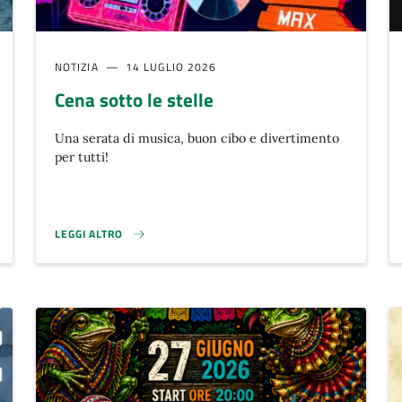
NOTIZIA
14 LUGLIO 2026
Cena sotto le stelle
Una serata di musica, buon cibo e divertimento
per tutti!
LEGGI ALTRO
ICI E INTITOLAZIONE DI PIAZZA DELL'ERBA}
CENA SOTTO LE STELLE}