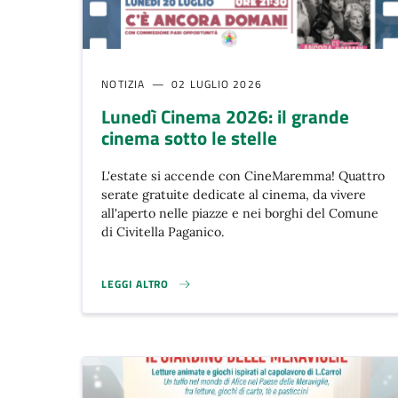
NOTIZIA
02 LUGLIO 2026
Lunedì Cinema 2026: il grande
cinema sotto le stelle
L'estate si accende con CineMaremma! Quattro
serate gratuite dedicate al cinema, da vivere
all'aperto nelle piazze e nei borghi del Comune
di Civitella Paganico.
LEGGI ALTRO
LUNEDÌ CINEMA 2026: IL GRANDE CINEMA SOTTO LE S