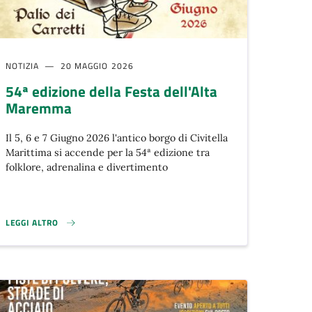
NOTIZIA
20 MAGGIO 2026
54ª edizione della Festa dell'Alta
Maremma
Il 5, 6 e 7 Giugno 2026 l'antico borgo di Civitella
Marittima si accende per la 54ª edizione tra
folklore, adrenalina e divertimento
LEGGI ALTRO
54ª EDIZIONE DELLA FESTA DELL'ALTA MAREMMA}