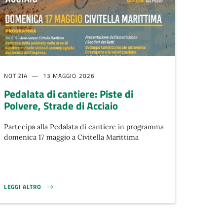
NOTIZIA
13 MAGGIO 2026
Pedalata di cantiere: Piste di
Polvere, Strade di Acciaio
Partecipa alla Pedalata di cantiere in programma
domenica 17 maggio a Civitella Marittima
LEGGI ALTRO
PEDALATA DI CANTIERE: PISTE DI POLVERE, STRADE DI ACCIAIO}