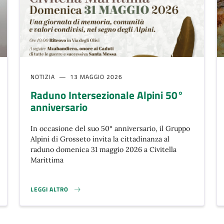
NOTIZIA
13 MAGGIO 2026
Raduno Intersezionale Alpini 50°
anniversario
In occasione del suo 50° anniversario, il Gruppo
Alpini di Grosseto invita la cittadinanza al
raduno domenica 31 maggio 2026 a Civitella
Marittima
LEGGI ALTRO
RADUNO INTERSEZIONALE ALPINI 50° ANNIVERSARIO}