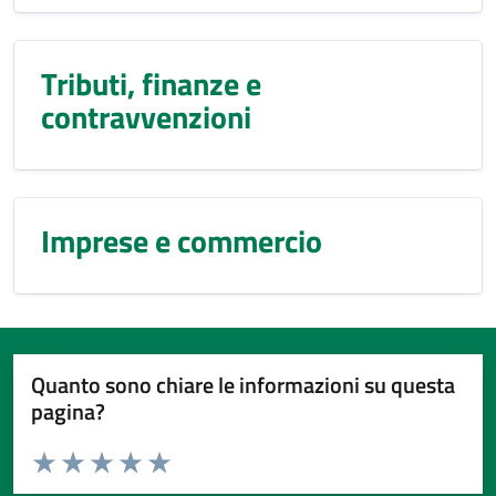
Tributi, finanze e
contravvenzioni
Imprese e commercio
Quanto sono chiare le informazioni su questa
pagina?
Valuta da 1 a 5 stelle la pagina
Domanda
Valuta 1 stelle su 5
Valuta 2 stelle su 5
Valuta 3 stelle su 5
Valuta 4 stelle su 5
Valuta 5 stelle su 5