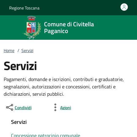
Vai al contenuto
accedi al menu
footer.enter
Regione Toscana
Comune di Civitella
Paganico
Home
/
Servizi
Servizi
Pagamenti, domande e iscrizioni, contributi e graduatorie,
segnalazioni, autorizzazioni e concessioni, certificati e
dichiarazioni, servizi pubblici.
Condividi
Azioni
Servizi
Concessione patrocinio comunale