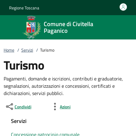
Vai al contenuto
accedi al menu
footer.enter
Regione Toscana
Comune di Civitella
Paganico
Home
/
Servizi
/
Turismo
Turismo
Pagamenti, domande e iscrizioni, contributi e graduatorie,
segnalazioni, autorizzazioni e concessioni, certificati e
dichiarazioni, servizi pubblici.
Condividi
Azioni
Servizi
Concessione patrocinio comunale