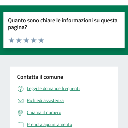
Quanto sono chiare le informazioni su questa
pagina?
Valuta da 1 a 5 stelle la pagina
Domanda
Valuta 1 stelle su 5
Valuta 2 stelle su 5
Valuta 3 stelle su 5
Valuta 4 stelle su 5
Valuta 5 stelle su 5
Contatta il comune
Leggi le domande frequenti
Richiedi assistenza
Chiama il numero
Prenota appuntamento