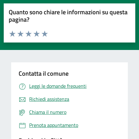
Quanto sono chiare le informazioni su questa
pagina?
Valuta da 1 a 5 stelle la pagina
Domanda
Valuta 1 stelle su 5
Valuta 2 stelle su 5
Valuta 3 stelle su 5
Valuta 4 stelle su 5
Valuta 5 stelle su 5
Contatta il comune
Leggi le domande frequenti
Richiedi assistenza
Chiama il numero
Prenota appuntamento