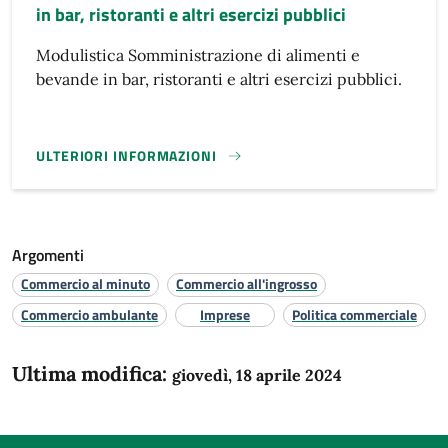
in bar, ristoranti e altri esercizi pubblici
Modulistica Somministrazione di alimenti e
bevande in bar, ristoranti e altri esercizi pubblici.
ULTERIORI INFORMAZIONI
SUAP - SOMMINISTRAZIONE DI ALIMENTI E BEVANDE IN BAR
Argomenti
Commercio al minuto
Commercio all'ingrosso
Commercio ambulante
Imprese
Politica commerciale
Ultima modifica:
giovedì, 18 aprile 2024