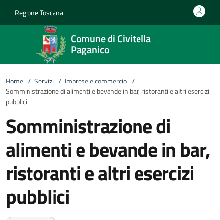
Vai al contenuto
accedi al menu
footer.enter
Regione Toscana
Comune di Civitella
Paganico
Home
/
Servizi
/
Imprese e commercio
/
Somministrazione di alimenti e bevande in bar, ristoranti e altri esercizi
pubblici
Somministrazione di
alimenti e bevande in bar,
ristoranti e altri esercizi
pubblici