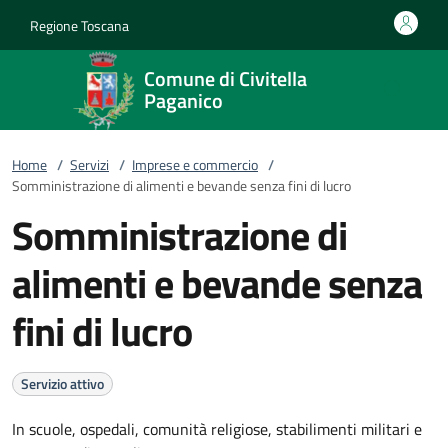
Vai al contenuto
accedi al menu
footer.enter
Regione Toscana
Comune di Civitella
Paganico
Home
/
Servizi
/
Imprese e commercio
/
Somministrazione di alimenti e bevande senza fini di lucro
Somministrazione di
alimenti e bevande senza
fini di lucro
Servizio attivo
In scuole, ospedali, comunità religiose, stabilimenti militari e