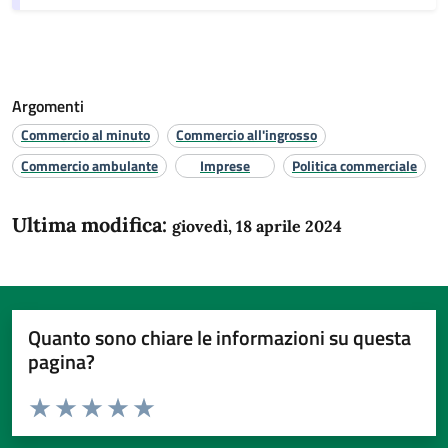
Argomenti
Commercio al minuto
Commercio all'ingrosso
Commercio ambulante
Imprese
Politica commerciale
Ultima modifica:
giovedì, 18 aprile 2024
Quanto sono chiare le informazioni su questa
pagina?
Valuta da 1 a 5 stelle la pagina
Domanda
Valuta 1 stelle su 5
Valuta 2 stelle su 5
Valuta 3 stelle su 5
Valuta 4 stelle su 5
Valuta 5 stelle su 5