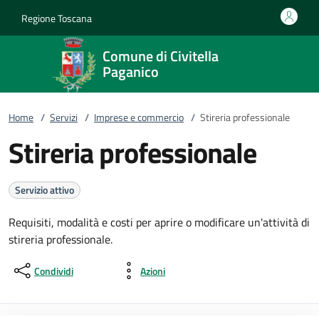
Vai al contenuto
accedi al menu
footer.enter
Regione Toscana
Comune di Civitella
Paganico
Home
/
Servizi
/
Imprese e commercio
/
Stireria professionale
Stireria professionale
Servizio attivo
Requisiti, modalità e costi per aprire o modificare un'attività di
stireria professionale.
Condividi
Azioni