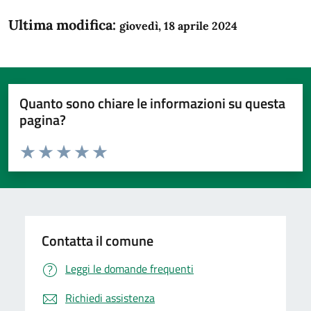
Ultima modifica:
giovedì, 18 aprile 2024
Quanto sono chiare le informazioni su questa
pagina?
Valuta da 1 a 5 stelle la pagina
Domanda
Valuta 1 stelle su 5
Valuta 2 stelle su 5
Valuta 3 stelle su 5
Valuta 4 stelle su 5
Valuta 5 stelle su 5
Contatta il comune
Leggi le domande frequenti
Richiedi assistenza