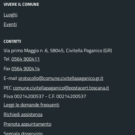
VIVERE IL COMUNE
Luoghi
Eventi
CONTATTI
Via primo Maggio n .6, 58045, Civitella Paganico (GR)
Tel.
0564 900411
Fax
0564 900414
E-mail
protocollo@comune.civitellapaganico.gr.it
PEC
comune.civitellapaganico@postacert.toscana.it
P.iva 00214200537 - C.F. 00214200537
Leggi le domande frequenti
Richiedi assistenza
Prenota appuntamento
Segnala disservizio