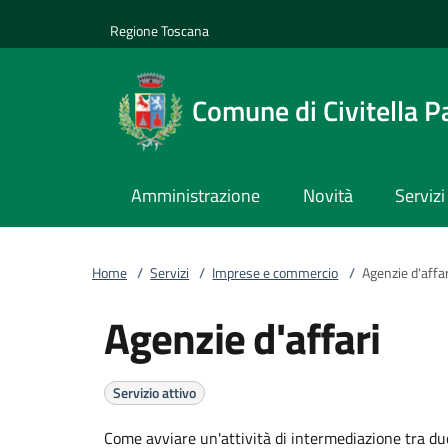
Vai al contenuto
accedi al menu
footer.enter
Regione Toscana
Comune di Civitella P
Amministrazione
Novità
Servizi
Home
/
Servizi
/
Imprese e commercio
/
Agenzie d'affar
Agenzie d'affari
Servizio attivo
Come avviare un'attività di intermediazione tra due