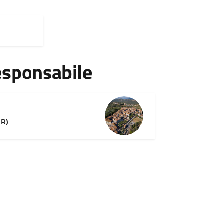
esponsabile
GR)