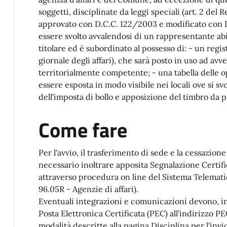
soggetti, disciplinate da leggi speciali (art. 2 del
approvato con D.C.C. 122/2003 e modificato con D.C
essere svolto avvalendosi di un rappresentante abili
titolare ed è subordinato al possesso di: - un regi
giornale degli affari), che sarà posto in uso ad a
territorialmente competente; - una tabella delle op
essere esposta in modo visibile nei locali ove si sv
dell'imposta di bollo e apposizione del timbro da 
Come fare
Per l'avvio, il trasferimento di sede e la cessazione 
necessario inoltrare apposita Segnalazione Certific
attraverso procedura on line del Sistema Telematic
96.05R - Agenzie di affari).
Eventuali integrazioni e comunicazioni devono, in
Posta Elettronica Certificata (PEC) all'indirizzo P
modalità descritte alla pagina Disciplina per l'in