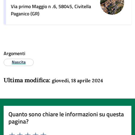
Via primo Maggio n .6, 58045, Civitella
Paganico (GR)
Argomenti
Nascita
Ultima modifica:
giovedì, 18 aprile 2024
Quanto sono chiare le informazioni su questa
pagina?
Valuta da 1 a 5 stelle la pagina
Domanda