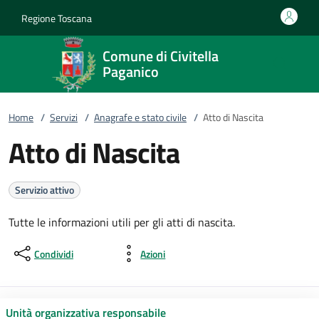
Vai al contenuto
accedi al menu
footer.enter
Regione Toscana
Comune di Civitella
Paganico
Home
/
Servizi
/
Anagrafe e stato civile
/
Atto di Nascita
Atto di Nascita
Servizio attivo
Tutte le informazioni utili per gli atti di nascita.
Condividi
Azioni
Unità organizzativa responsabile