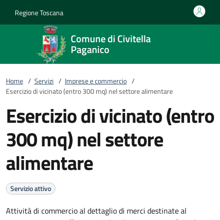
Vai al contenuto
accedi al menu
footer.enter
Regione Toscana
Comune di Civitella
Paganico
Home
/
Servizi
/
Imprese e commercio
/
Esercizio di vicinato (entro 300 mq) nel settore alimentare
Esercizio di vicinato (entro
300 mq) nel settore
alimentare
Servizio attivo
Attività di commercio al dettaglio di merci destinate al