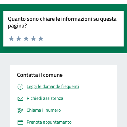
Quanto sono chiare le informazioni su questa
pagina?
Valuta da 1 a 5 stelle la pagina
Domanda
Valuta 1 stelle su 5
Valuta 2 stelle su 5
Valuta 3 stelle su 5
Valuta 4 stelle su 5
Valuta 5 stelle su 5
Contatta il comune
Leggi le domande frequenti
Richiedi assistenza
Chiama il numero
Prenota appuntamento