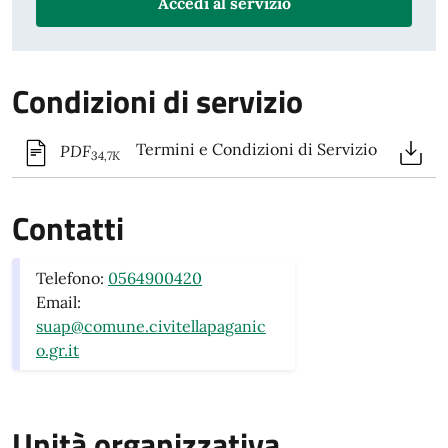
Accedi al servizio
Condizioni di servizio
Termini e Condizioni di Servizio
PDF
34,7K
Contatti
Telefono:
0564900420
Email:
suap@comune.civitellapaganic
o.gr.it
Unità organizzativa