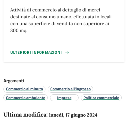
Attività di commercio al dettaglio di merci
destinate al consumo umano, effettuata in locali
con una superficie di vendita non superiore ai
300 mq.
ULTERIORI INFORMAZIONI
SUAP - ESERCIZIO DI VICINATO (ENTRO 300 MQ) NEL SETT
Argomenti
Commercio al minuto
Commercio all'ingrosso
Commercio ambulante
Imprese
Politica commerciale
Ultima modifica:
lunedì, 17 giugno 2024