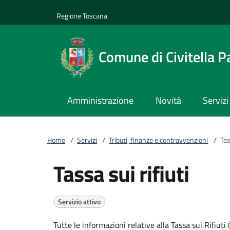
Vai al contenuto
accedi al menu
footer.enter
Regione Toscana
Comune di Civitella P
Amministrazione
Novità
Servizi
Home
/
Servizi
/
Tributi, finanze e contravvenzioni
/
Tas
Tassa sui rifiuti
Servizio attivo
Tutte le informazioni relative alla Tassa sui Rifiuti 