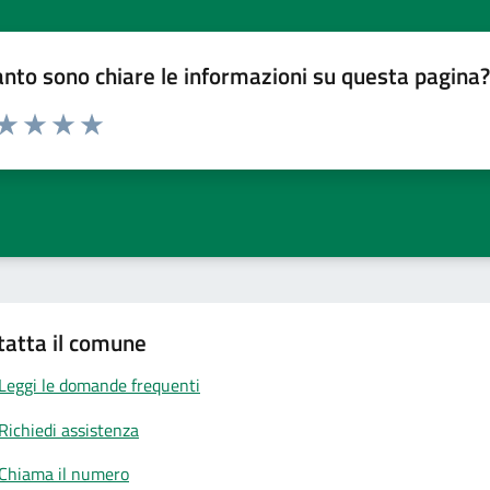
nto sono chiare le informazioni su questa pagina
 da 1 a 5 stelle la pagina
anda
ta 1 stelle su 5
Valuta 2 stelle su 5
Valuta 3 stelle su 5
Valuta 4 stelle su 5
Valuta 5 stelle su 5
tatta il comune
Leggi le domande frequenti
Richiedi assistenza
Chiama il numero