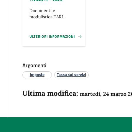
Documenti e
modulistica TARI.
ULTERIORI INFORMAZIONI
TRIBUTI - TARI}
Argomenti
Imposte
Tassa sui servizi
Ultima modifica:
martedì, 24 marzo 2