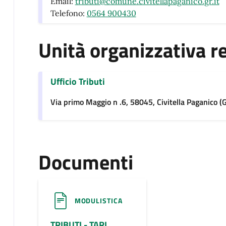
Email:
tributi@comune.civitellapaganico.gr.it
Telefono:
0564 900430
Unità organizzativa r
Ufficio Tributi
Via primo Maggio n .6, 58045, Civitella Paganico (
Documenti
MODULISTICA
TRIBUTI - TARI