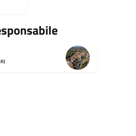
esponsabile
GR)