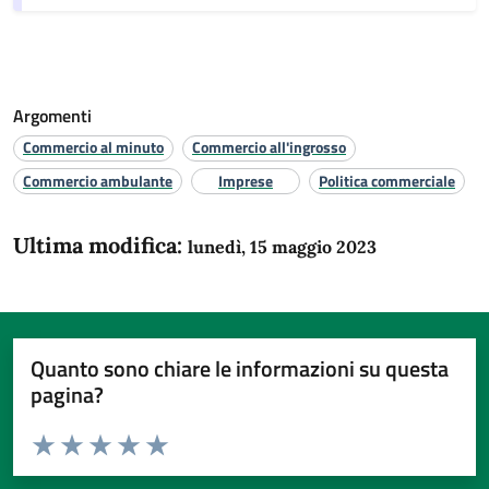
Argomenti
Commercio al minuto
Commercio all'ingrosso
Commercio ambulante
Imprese
Politica commerciale
Ultima modifica:
lunedì, 15 maggio 2023
Quanto sono chiare le informazioni su questa
pagina?
Valuta da 1 a 5 stelle la pagina
Domanda
Valuta 1 stelle su 5
Valuta 2 stelle su 5
Valuta 3 stelle su 5
Valuta 4 stelle su 5
Valuta 5 stelle su 5