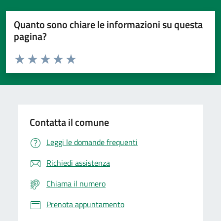
Quanto sono chiare le informazioni su questa
pagina?
Valuta da 1 a 5 stelle la pagina
Domanda
Valuta 1 stelle su 5
Valuta 2 stelle su 5
Valuta 3 stelle su 5
Valuta 4 stelle su 5
Valuta 5 stelle su 5
Contatta il comune
Leggi le domande frequenti
Richiedi assistenza
Chiama il numero
Prenota appuntamento