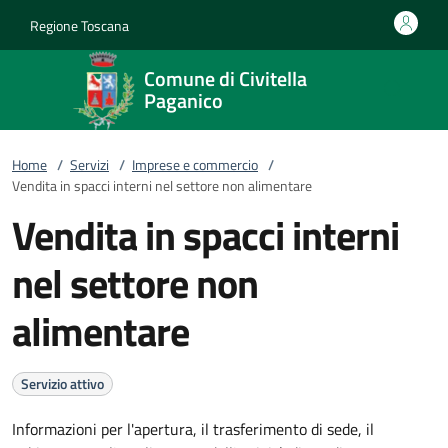
Vai al contenuto
accedi al menu
footer.enter
Regione Toscana
Comune di Civitella
Paganico
Home
/
Servizi
/
Imprese e commercio
/
Vendita in spacci interni nel settore non alimentare
Vendita in spacci interni
nel settore non
alimentare
Servizio attivo
Informazioni per l'apertura, il trasferimento di sede, il