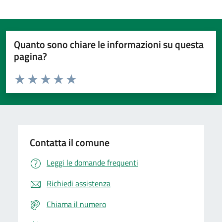
Quanto sono chiare le informazioni su questa
pagina?
Valuta da 1 a 5 stelle la pagina
Domanda
Valuta 1 stelle su 5
Valuta 2 stelle su 5
Valuta 3 stelle su 5
Valuta 4 stelle su 5
Valuta 5 stelle su 5
Contatta il comune
Leggi le domande frequenti
Richiedi assistenza
Chiama il numero