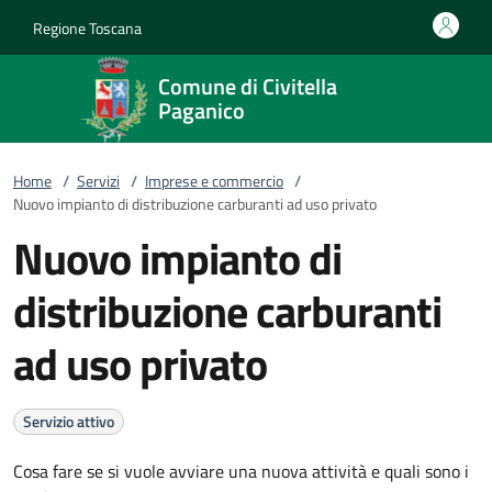
Vai al contenuto
accedi al menu
footer.enter
Regione Toscana
Comune di Civitella
Paganico
Home
/
Servizi
/
Imprese e commercio
/
Nuovo impianto di distribuzione carburanti ad uso privato
Nuovo impianto di
distribuzione carburanti
ad uso privato
Servizio attivo
Cosa fare se si vuole avviare una nuova attività e quali sono i