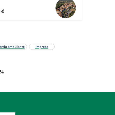
GR)
rcio ambulante
Imprese
24