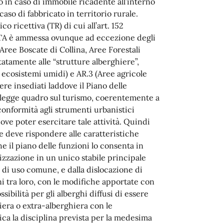
o in caso di immobile ricadente all’interno
caso di fabbricato in territorio rurale.
co ricettiva (TR) di cui all’art. 152
 NTA è ammessa ovunque ad eccezione degli
 Aree Boscate di Collina, Aree Forestali
itatamente alle “strutture alberghiere”,
li ecosistemi umidi) e AR.3 (Aree agricole
ere insediati laddove il Piano delle
la legge quadro sul turismo, coerentemente a
“conformità agli strumenti urbanistici
ove poter esercitare tale attività. Quindi
e deve rispondere alle caratteristiche
che il piano delle funzioni lo consenta in
lizzazione in un unico stabile principale
i di uso comune, e dalla dislocazione di
ini tra loro, con le modifiche apportate con
ssibilità per gli alberghi diffusi di essere
iera o extra-alberghiera con le
plica la disciplina prevista per la medesima