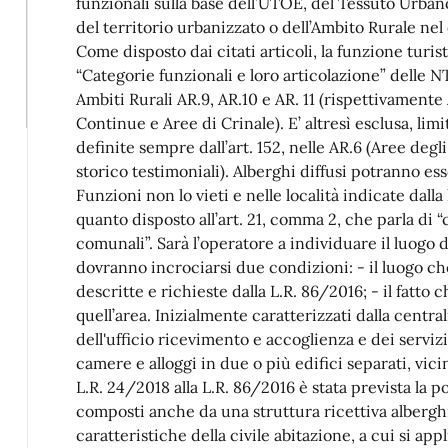
funzionali sulla base dell’UTOE, del Tessuto Urban
del territorio urbanizzato o dell’Ambito Rurale nel 
Come disposto dai citati articoli, la funzione turisti
“Categorie funzionali e loro articolazione” delle
Ambiti Rurali AR.9, AR.10 e AR. 11 (rispettivamente
Continue e Aree di Crinale). E’ altresì esclusa, lim
definite sempre dall’art. 152, nelle AR.6 (Aree deg
storico testimoniali). Alberghi diffusi potranno ess
Funzioni non lo vieti e nelle località indicate dal
quanto disposto all’art. 21, comma 2, che parla di 
comunali”. Sarà l’operatore a individuare il luogo d
dovranno incrociarsi due condizioni: - il luogo ch
descritte e richieste dalla L.R. 86/2016; - il fatto 
quell’area. Inizialmente caratterizzati dalla centra
dell'ufficio ricevimento e accoglienza e dei serviz
camere e alloggi in due o più edifici separati, vic
L.R. 24/2018 alla L.R. 86/2016 è stata prevista la po
composti anche da una struttura ricettiva albergh
caratteristiche della civile abitazione, a cui si ap