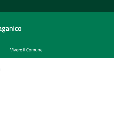
aganico
Vivere il Comune
i