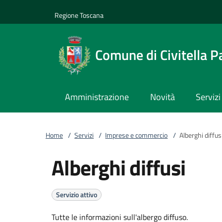
Vai al contenuto
accedi al menu
footer.enter
Regione Toscana
Comune di Civitella P
Amministrazione
Novità
Servizi
Home
/
Servizi
/
Imprese e commercio
/
Alberghi diffus
Alberghi diffusi
Servizio attivo
Tutte le informazioni sull'albergo diffuso.