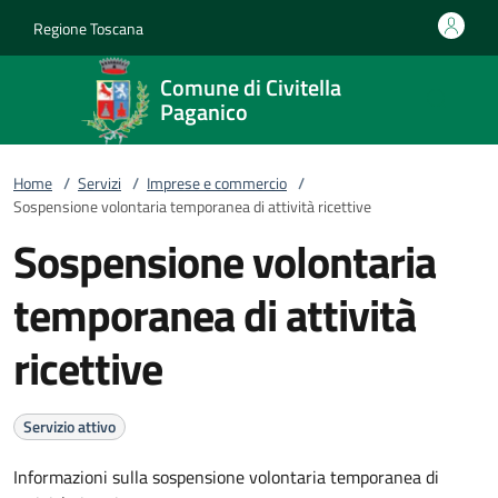
Vai al contenuto
accedi al menu
footer.enter
Regione Toscana
Comune di Civitella
Paganico
Home
/
Servizi
/
Imprese e commercio
/
Sospensione volontaria temporanea di attività ricettive
Sospensione volontaria
temporanea di attività
ricettive
Servizio attivo
Informazioni sulla sospensione volontaria temporanea di