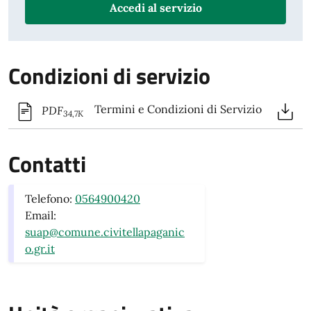
Accedi al servizio
Condizioni di servizio
Termini e Condizioni di Servizio
PDF
34,7K
Contatti
Telefono:
0564900420
Email:
suap@comune.civitellapaganic
o.gr.it