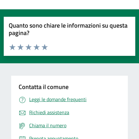
Quanto sono chiare le informazioni su questa
pagina?
Valuta da 1 a 5 stelle la pagina
Domanda
Valuta 1 stelle su 5
Valuta 2 stelle su 5
Valuta 3 stelle su 5
Valuta 4 stelle su 5
Valuta 5 stelle su 5
Contatta il comune
Leggi le domande frequenti
Richiedi assistenza
Chiama il numero
Prenota appuntamento