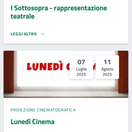
I Sottosopra - rappresentazione
teatrale
LEGGI ALTRO
I SOTTOSOPRA - RAPPRESENTAZIONE TEATRALE}
07
11
Luglio
Agosto
2025
2025
PROIEZIONE CINEMATOGRAFICA
Lunedì Cinema