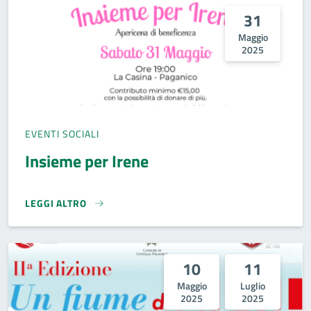
31
Maggio
2025
EVENTI SOCIALI
Insieme per Irene
LEGGI ALTRO
INSIEME PER IRENE}
10
11
Maggio
Luglio
2025
2025