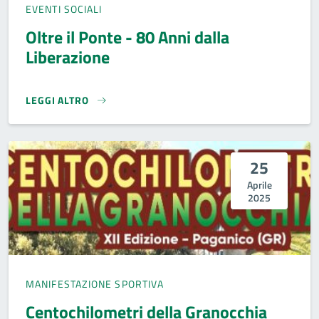
EVENTI SOCIALI
Oltre il Ponte - 80 Anni dalla
Liberazione
LEGGI ALTRO
OLTRE IL PONTE - 80 ANNI DALLA LIBERAZIONE }
25
Aprile
2025
MANIFESTAZIONE SPORTIVA
Centochilometri della Granocchia