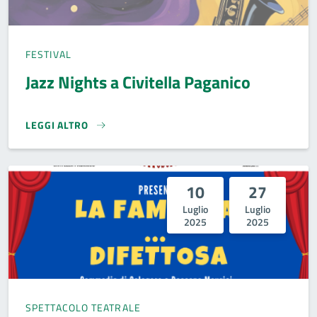
FESTIVAL
Jazz Nights a Civitella Paganico
LEGGI ALTRO
JAZZ NIGHTS A CIVITELLA PAGANICO}
10
27
Luglio
Luglio
2025
2025
SPETTACOLO TEATRALE