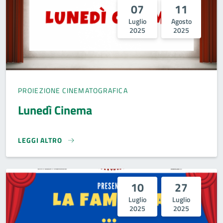
07
11
Luglio
Agosto
2025
2025
PROIEZIONE CINEMATOGRAFICA
Lunedì Cinema
LEGGI ALTRO
LUNEDÌ CINEMA}
10
27
Luglio
Luglio
2025
2025