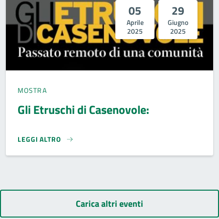
05
29
Aprile
Giugno
2025
2025
MOSTRA
Gli Etruschi di Casenovole:
LEGGI ALTRO
GLI ETRUSCHI DI CASENOVOLE: }
Carica altri eventi