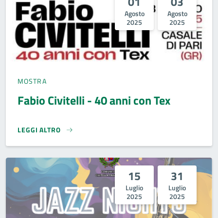
01
03
Agosto
Agosto
2025
2025
MOSTRA
Fabio Civitelli - 40 anni con Tex
LEGGI ALTRO
FABIO CIVITELLI - 40 ANNI CON TEX}
15
31
Luglio
Luglio
2025
2025