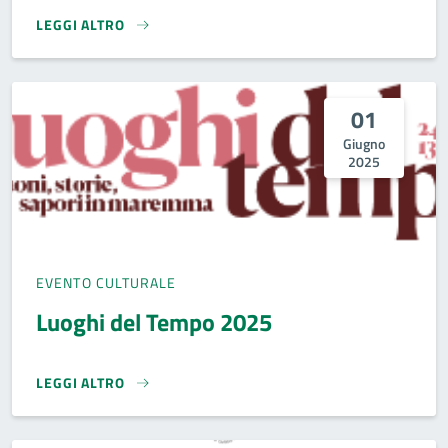
LEGGI ALTRO
LUNEDÌ CINEMA}
01
Giugno
2025
EVENTO CULTURALE
Luoghi del Tempo 2025
LEGGI ALTRO
LUOGHI DEL TEMPO 2025}