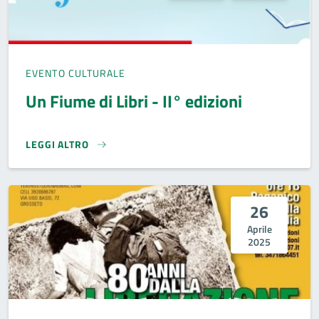
EVENTO CULTURALE
Un Fiume di Libri - II° edizioni
LEGGI ALTRO
UN FIUME DI LIBRI - II° EDIZIONI}
26
Aprile
2025