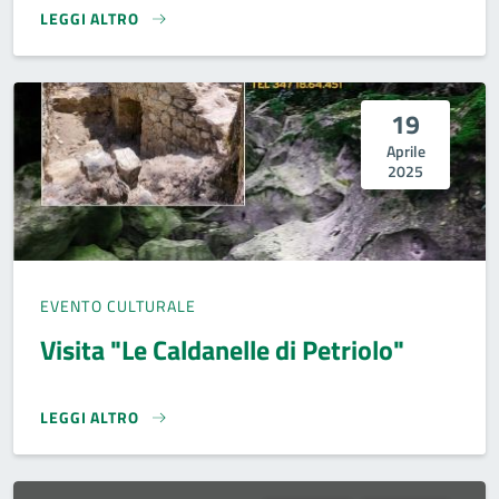
LEGGI ALTRO
GIARDINO LETTERARIO DELLA MAREMMA E DELL'AMIATA - P
19
Aprile
2025
EVENTO CULTURALE
Visita "Le Caldanelle di Petriolo"
LEGGI ALTRO
VISITA "LE CALDANELLE DI PETRIOLO"}