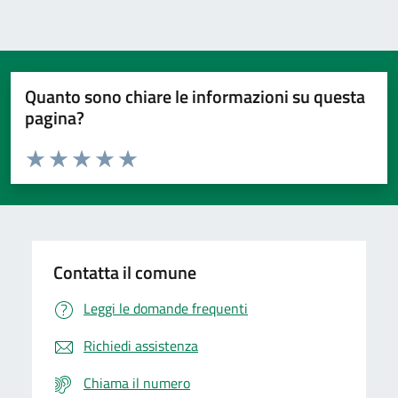
Quanto sono chiare le informazioni su questa
pagina?
Valuta da 1 a 5 stelle la pagina
Domanda
Valuta 1 stelle su 5
Valuta 2 stelle su 5
Valuta 3 stelle su 5
Valuta 4 stelle su 5
Valuta 5 stelle su 5
Contatta il comune
Leggi le domande frequenti
Richiedi assistenza
Chiama il numero