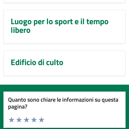
Luogo per lo sport e il tempo
libero
Edificio di culto
Quanto sono chiare le informazioni su questa
pagina?
Valuta da 1 a 5 stelle la pagina
Domanda
Valuta 1 stelle su 5
Valuta 2 stelle su 5
Valuta 3 stelle su 5
Valuta 4 stelle su 5
Valuta 5 stelle su 5