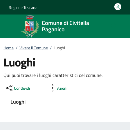
Vai al contenuto
accedi al menu
footer.enter
Regione Toscana
Comune di Civitella
Paganico
Home
/
Vivere il Comune
/
Luoghi
Luoghi
Qui puoi trovare i luoghi caratteristici del comune.
Condividi
Azioni
Luoghi