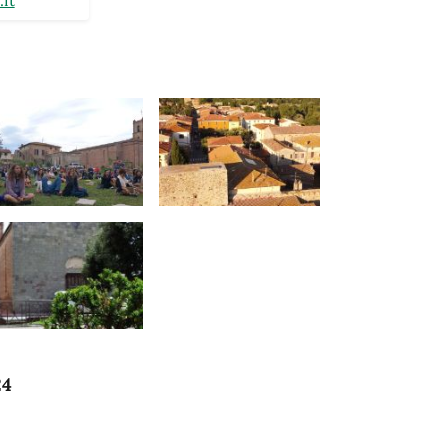
it
24