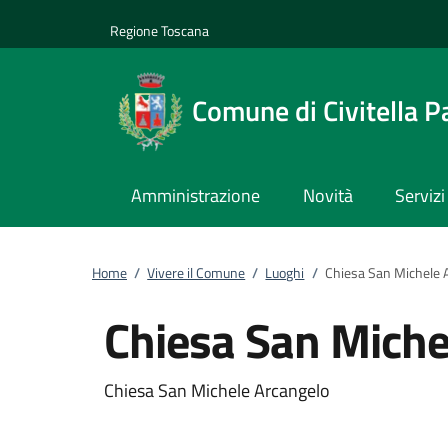
Vai al contenuto
accedi al menu
footer.enter
Regione Toscana
Comune di Civitella P
Amministrazione
Novità
Servizi
Home
/
Vivere il Comune
/
Luoghi
/
Chiesa San Michele 
Chiesa San Miche
Chiesa San Michele Arcangelo