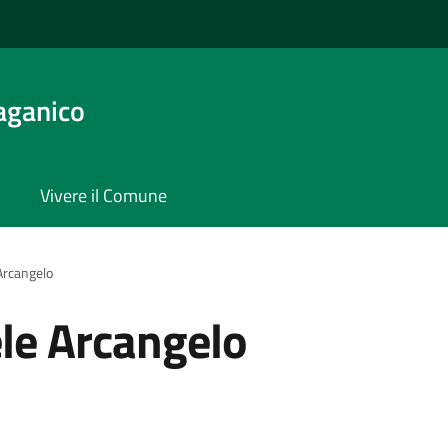
aganico
Vivere il Comune
Arcangelo
le Arcangelo