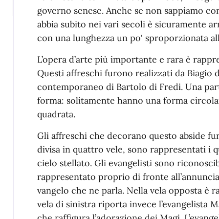
governo senese. Anche se non sappiamo con
abbia subito nei vari secoli è sicuramente arr
con una lunghezza un po' sproporzionata al
L’opera d’arte più importante e rara è rappre
Questi affreschi furono realizzati da Biagio 
contemporaneo di Bartolo di Fredi. Una parti
forma: solitamente hanno una forma circola
quadrata.
Gli affreschi che decorano questo abside furo
divisa in quattro vele, sono rappresentati i 
cielo stellato. Gli evangelisti sono riconoscib
rappresentato proprio di fronte all’annuncia
vangelo che ne parla. Nella vela opposta è r
vela di sinistra riporta invece l’evangelista 
che raffigura l’adorazione dei Magi. L’evangel