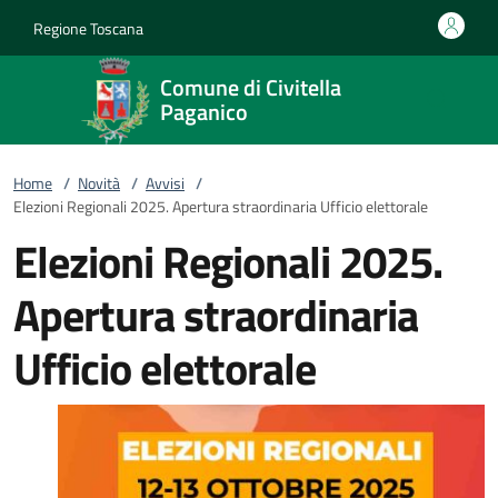
Vai al contenuto
accedi al menu
footer.enter
Regione Toscana
Comune di Civitella
Paganico
Home
/
Novità
/
Avvisi
/
Elezioni Regionali 2025. Apertura straordinaria Ufficio elettorale
Elezioni Regionali 2025.
Apertura straordinaria
Ufficio elettorale