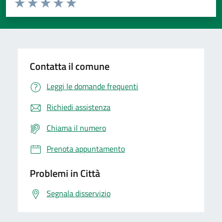
Domanda
Valuta 1 stelle su 5
Valuta 2 stelle su 5
Valuta 3 stelle su 5
Valuta 4 stelle su 5
Valuta 5 stelle su 5
Contatta il comune
Leggi le domande frequenti
Richiedi assistenza
Chiama il numero
Prenota appuntamento
Problemi in Città
Segnala disservizio