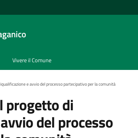
aganico
Vivere il Comune
iqualificazione e avvio del processo partecipativo per la comunità
 progetto di
e avvio del processo