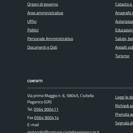
Organi di governo
Catasto e 
Aree amministrative
Anagrafe e
Uffici
Autorizzaz
Politici
Educazion
Personale Amministrativo
Salute, b
Documenti e Dati
Appalti pub
Turismo
CONTATTI
Via primo Maggio n .6, 58045, Civitella
Leggi le 
Paganico (GR)
Richiedi a
Tel.
0564 900411
Prenota 
Fax
0564 900414
Segnala di
E-mail
protocollo@comune.civitellapaganico.gr.it