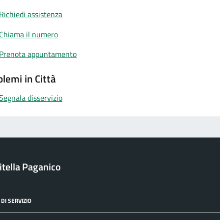
Richiedi assistenza
Chiama il numero
Prenota appuntamento
lemi in Città
Segnala disservizio
itella Paganico
DI SERVIZIO