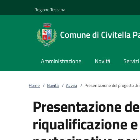
Vai al contenuto
accedi al menu
footer.enter
Regione Toscana
Comune di Civitella P
Amministrazione
Novità
Servizi
Home
/
Novità
/
Avvisi
/
Presentazione del progetto di r
Presentazione del
riqualificazione 