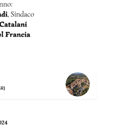
GR)
024