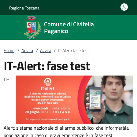
Vai al contenuto
accedi al menu
footer.enter
Regione Toscana
Comune di Civitella
Paganico
Home
/
Novità
/
Avvisi
/
IT-Alert: fase test
IT-Alert: fase test
IT-
Alert: sistema nazionale di allarme pubblico, che informeràla
popolazione in caso di gravi emergenze è in fase test