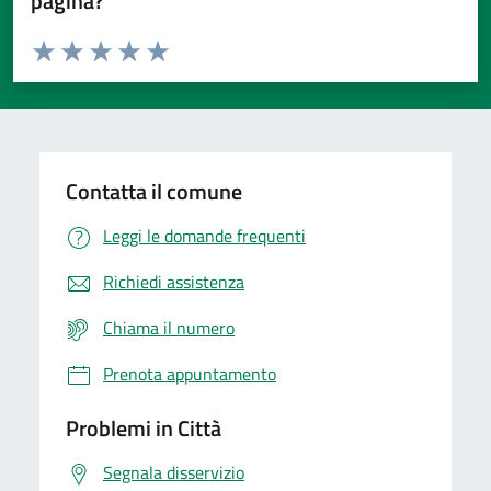
pagina?
Valuta da 1 a 5 stelle la pagina
Domanda
Valuta 1 stelle su 5
Valuta 2 stelle su 5
Valuta 3 stelle su 5
Valuta 4 stelle su 5
Valuta 5 stelle su 5
Contatta il comune
Leggi le domande frequenti
Richiedi assistenza
Chiama il numero
Prenota appuntamento
Problemi in Città
Segnala disservizio