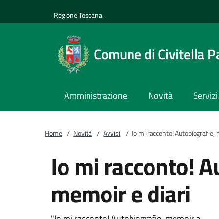
Vai al contenuto
accedi al menu
footer.enter
Regione Toscana
Comune di Civitella P
Amministrazione
Novità
Servizi
Home
/
Novità
/
Avvisi
/
Io mi racconto! Autobiografie, 
Io mi racconto! A
memoir e diari
"Io mi racconto! Autobiografie, memoir e