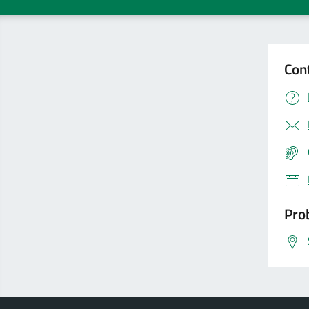
Con
Prob