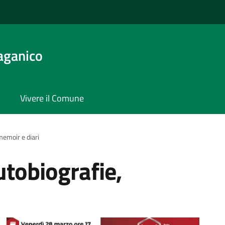
aganico
Vivere il Comune
memoir e diari
utobiografie,