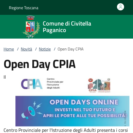
Vai al contenuto
accedi al menu
footer.enter
Regione Toscana
Comune di Civitella
Paganico
Home
/
Novità
/
Notizie
/
Open Day CPIA
Open Day CPIA
Il
Centro Provinciale per l'Istruzione degli Adulti presenta i corsi