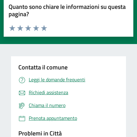
Quanto sono chiare le informazioni su questa
pagina?
Valuta da 1 a 5 stelle la pagina
Domanda
Valuta 1 stelle su 5
Valuta 2 stelle su 5
Valuta 3 stelle su 5
Valuta 4 stelle su 5
Valuta 5 stelle su 5
Contatta il comune
Leggi le domande frequenti
Richiedi assistenza
Chiama il numero
Prenota appuntamento
Problemi in Città