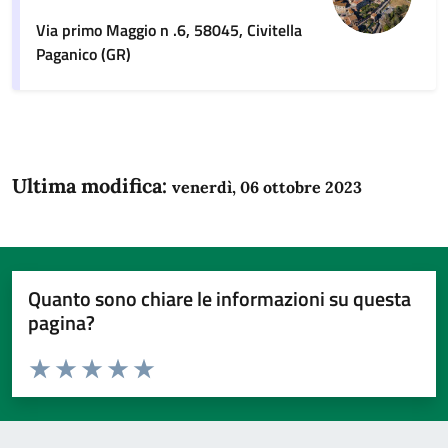
Via primo Maggio n .6, 58045, Civitella
Paganico (GR)
Ultima modifica:
venerdì, 06 ottobre 2023
Quanto sono chiare le informazioni su questa
pagina?
Valuta da 1 a 5 stelle la pagina
Domanda
Valuta 1 stelle su 5
Valuta 2 stelle su 5
Valuta 3 stelle su 5
Valuta 4 stelle su 5
Valuta 5 stelle su 5