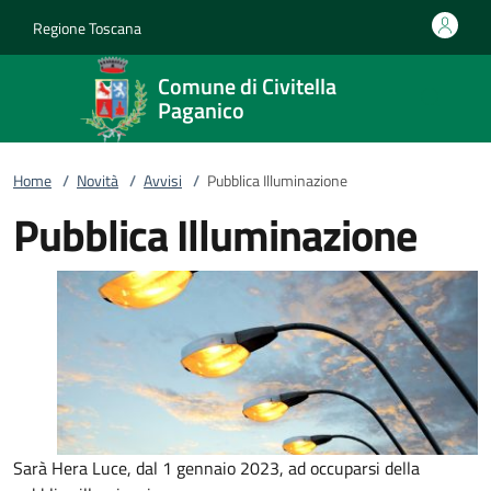
Vai al contenuto
accedi al menu
footer.enter
Regione Toscana
Comune di Civitella
Paganico
Home
/
Novità
/
Avvisi
/
Pubblica Illuminazione
Pubblica Illuminazione
Sarà Hera Luce, dal 1 gennaio 2023, ad occuparsi della