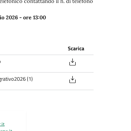
lefonico contattando il n. di telefono
o 2026 - ore 13:00
Scarica
o
rativo2026 (1)
.it