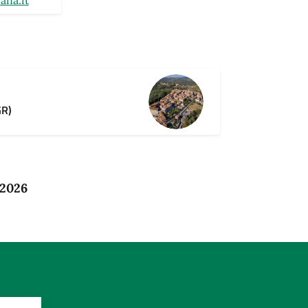
ana.it
GR)
 2026