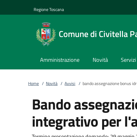
Vai al contenuto
accedi al menu
footer.enter
Regione Toscana
Comune di Civitella P
Amministrazione
Novità
Servizi
Home
/
Novità
/
Avvisi
/
bando assegnazione bonus idr
Bando assegnazio
integrativo per l
Termine presentazione domande: 29 maggio 