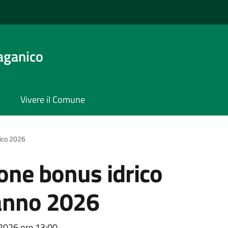
aganico
Vivere il Comune
ico 2026
ne bonus idrico
'anno 2026
2026 ore 13:00.