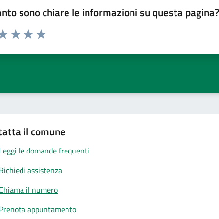
nto sono chiare le informazioni su questa pagina
 da 1 a 5 stelle la pagina
anda
ta 1 stelle su 5
Valuta 2 stelle su 5
Valuta 3 stelle su 5
Valuta 4 stelle su 5
Valuta 5 stelle su 5
tatta il comune
Leggi le domande frequenti
Richiedi assistenza
Chiama il numero
Prenota appuntamento