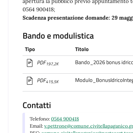
apertura la pubblico previo appuntamento te
0564 900418;
Scadenza presentazione domande: 29 maggi
Bando e modulistica
Tipo
Titolo
Bando_2026 bonus idric
PDF
197,2K
Modulo_BonusIdricoInteg
PDF
415,5K
Contatti
Telefono:
0564 900418
Email:
v.pettrone@comune.civitellapaganico.gr