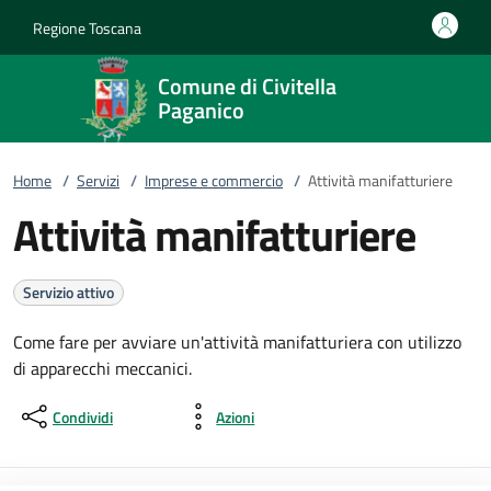
Vai al contenuto
accedi al menu
footer.enter
Regione Toscana
Comune di Civitella
Paganico
Home
/
Servizi
/
Imprese e commercio
/
Attività manifatturiere
Attività manifatturiere
Servizio attivo
Come fare per avviare un'attività manifatturiera con utilizzo
di apparecchi meccanici.
Condividi
Azioni