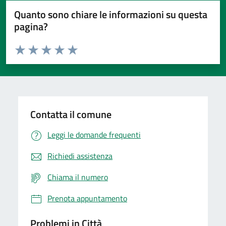
Quanto sono chiare le informazioni su questa
pagina?
Valuta da 1 a 5 stelle la pagina
Domanda
Valuta 1 stelle su 5
Valuta 2 stelle su 5
Valuta 3 stelle su 5
Valuta 4 stelle su 5
Valuta 5 stelle su 5
Contatta il comune
Leggi le domande frequenti
Richiedi assistenza
Chiama il numero
Prenota appuntamento
Problemi in Città