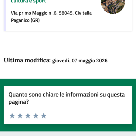
cultura e sport
Via primo Maggio n .6, 58045, Civitella
Paganico (GR)
Ultima modifica:
giovedì, 07 maggio 2026
Quanto sono chiare le informazioni su questa
pagina?
Valuta da 1 a 5 stelle la pagina
Domanda
Valuta 1 stelle su 5
Valuta 2 stelle su 5
Valuta 3 stelle su 5
Valuta 4 stelle su 5
Valuta 5 stelle su 5