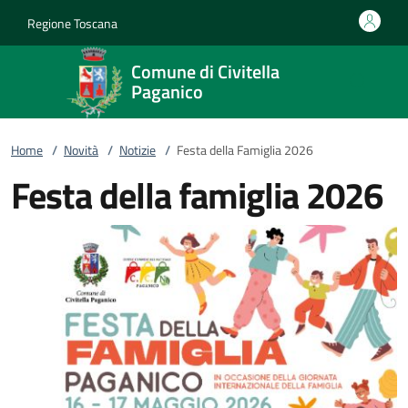
Vai al contenuto
accedi al menu
footer.enter
Regione Toscana
Comune di Civitella
Paganico
Home
/
Novità
/
Notizie
/
Festa della Famiglia 2026
Festa della famiglia 2026