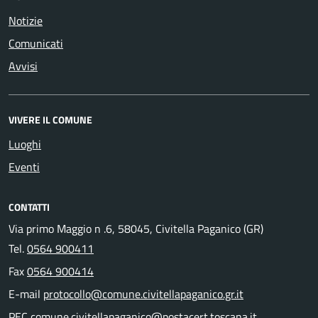
Notizie
Comunicati
Avvisi
VIVERE IL COMUNE
Luoghi
Eventi
CONTATTI
Via primo Maggio n .6, 58045, Civitella Paganico (GR)
Tel.
0564 900411
Fax
0564 900414
E-mail
protocollo@comune.civitellapaganico.gr.it
PEC
comune.civitellapaganico@postacert.toscana.it