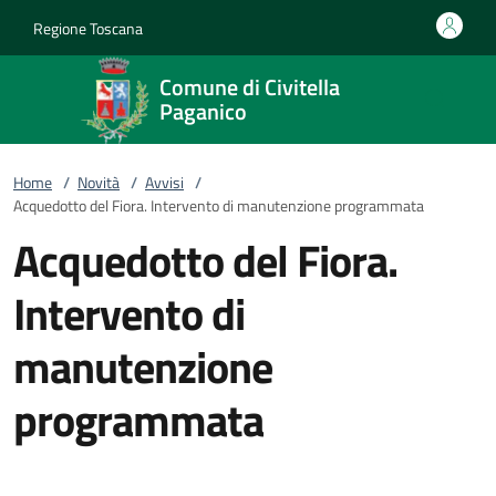
Vai al contenuto
accedi al menu
footer.enter
Regione Toscana
Comune di Civitella
Paganico
Home
/
Novità
/
Avvisi
/
Acquedotto del Fiora. Intervento di manutenzione programmata
Acquedotto del Fiora.
Intervento di
manutenzione
programmata