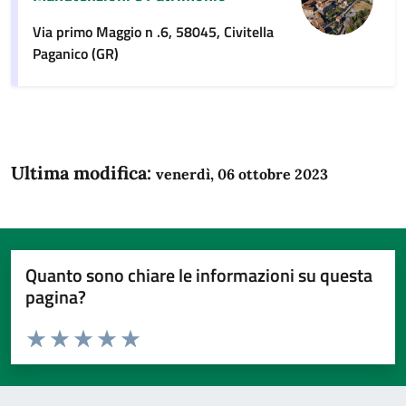
Via primo Maggio n .6, 58045, Civitella
Paganico (GR)
Ultima modifica:
venerdì, 06 ottobre 2023
Quanto sono chiare le informazioni su questa
pagina?
Valuta da 1 a 5 stelle la pagina
Domanda
Valuta 1 stelle su 5
Valuta 2 stelle su 5
Valuta 3 stelle su 5
Valuta 4 stelle su 5
Valuta 5 stelle su 5