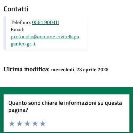
Contatti
Telefono:
0564 900411
Email:
protocollo@comune.civitellapa
ganico.gr.it
Ultima modifica:
mercoledì, 23 aprile 2025
Quanto sono chiare le informazioni su questa
pagina?
Valuta da 1 a 5 stelle la pagina
Domanda
Valuta 1 stelle su 5
Valuta 2 stelle su 5
Valuta 3 stelle su 5
Valuta 4 stelle su 5
Valuta 5 stelle su 5