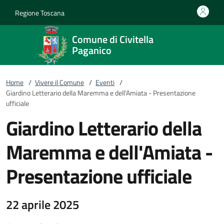
Vai al contenuto
accedi al menu
footer.enter
Regione Toscana
Comune di Civitella
Paganico
Home
/
Vivere il Comune
/
Eventi
/
Giardino Letterario della Maremma e dell'Amiata - Presentazione
ufficiale
Giardino Letterario della
Maremma e dell'Amiata -
Presentazione ufficiale
22 aprile 2025